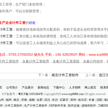
员工管理：生产部门多组管理；
操作用户：可以分权限管理；
生产企业计件工资
的
好处
：
计件工资
：能够更好地体现按劳分配原则，有助于促进企业经营管理水平
计件工资
：工资分配上有很高的透明度，使得工人对自己具有很强的物质
计件工资
：可以促使工人从物质利益上关心自己的劳动成果，努力学习，
电话：0755-27092002 杨先生 手机：136-32829597 网站：www.erp88
计件工资软件
，
永春计件工资程序
，
永春计件工资系统
，
永春计件软件
，
下一条：
南京计件工资软件
上一条：
连江
页
公司简介
产品展示
新闻动态
下载中心
人才招聘
网上留言
联系
ICP备案号：
粤ICP备11051604号
Copyright2026
www.erp8888.com
All rights reserved.
杭州
|
福州
|
南京
|
济南
|
成都
|
合肥
|
武汉
|
长沙
|
石家庄
|
郑州
|
哈尔滨
|
长春
|
沈阳
|
南
件
|
计件工资软件
|
生产计件工资软件
|
ERP软件开发
|
软件定做
|
进销存软件
|
刀模ER