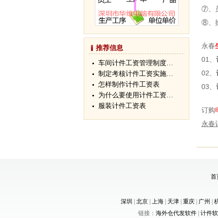
⑦、
⑧、
永春
推荐信息
01、
车间计件工资管理制度…
02、
制定考核计件工资实施…
怎样制作计件工资表
03、
为什么要使用计件工资…
服装计件工资表
订购
永春
首
深圳
|
北京
|
上海
|
天津
|
重庆
|
广州
|
链接：
海外仓代发软件
|
计件软