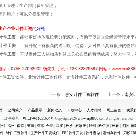
员工管理：生产部门多组管理；
操作用户：可以分权限管理；
生产企业计件工资
的
好处
：
计件工资
：能够更好地体现按劳分配原则，有助于促进企业经营管理水平
计件工资
：工资分配上有很高的透明度，使得工人对自己具有很强的物质
计件工资
：可以促使工人从物质利益上关心自己的劳动成果，努力学习，
电话：0755-27092002 杨先生 手机：136-32829597 网站：www.erp88
计件工资软件
，
龙海计件工资程序
，
龙海计件工资系统
，
龙海计件软件
，
下一条：
惠安计件工资软件
上一条：
南安
页
公司简介
产品展示
新闻动态
下载中心
人才招聘
网上留言
联系
ICP备案号：
粤ICP备11051604号
Copyright2026
www.erp8888.com
All rights reserved.
杭州
|
福州
|
南京
|
济南
|
成都
|
合肥
|
武汉
|
长沙
|
石家庄
|
郑州
|
哈尔滨
|
长春
|
沈阳
|
南
件
|
计件工资软件
|
生产计件工资软件
|
ERP软件开发
|
软件定做
|
进销存软件
|
刀模ER