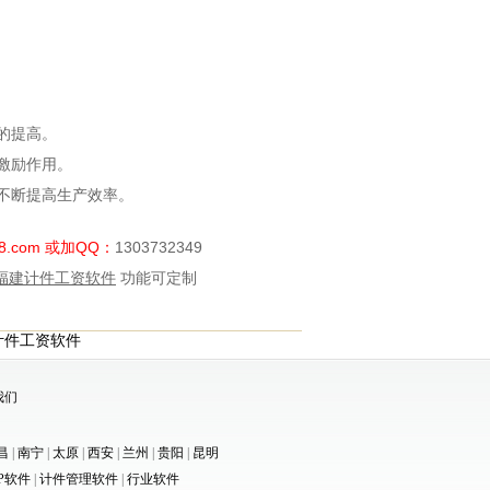
的提高。
激励作用。
不断提高生产效率。
88.com 或加QQ：
1303732349
福建计件工资软件
功能可定制
计件工资软件
我们
昌
|
南宁
|
太原
|
西安
|
兰州
|
贵阳
|
昆明
P软件
|
计件管理软件
|
行业软件