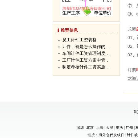
⑦、
⑧、
龙海
推荐信息
01、
员工计件工资表格
02、
计件工资是怎么操作的…
车间计件工资管理制度…
03、
工厂计件工资方案中管…
制定考核计件工资实施…
订购
龙海
首
深圳
|
北京
|
上海
|
天津
|
重庆
|
广州
|
链接：
海外仓代发软件
|
计件软