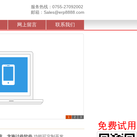
服务热线：0755-27092002
邮箱：Sales@erp8888.com
网上留言
联系我们
1
2
3
统
，
龙海计件软件
功能可定制开发