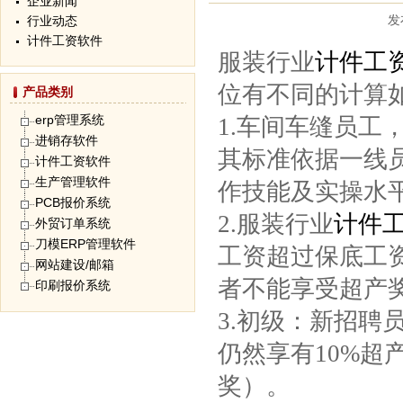
企业新闻
发
行业动态
计件工资软件
服装行业
计件工
位有不同的计算如
产品类别
erp管理系统
1.车间车缝员工
进销存软件
其标准依据一线
计件工资软件
生产管理软件
作技能及实操水
PCB报价系统
2.服装行业
计件
外贸订单系统
刀模ERP管理软件
工资超过保底工
网站建设/邮箱
者不能享受超产
印刷报价系统
3.初级：新招
仍然享有10%
奖）。