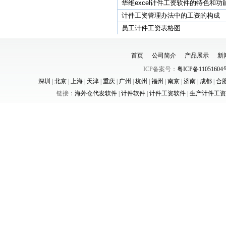
华维excel计件工资软件的特色和功
计件工资管理办法中的工资的构成
员工计件工资表格图
首页
公司简介
产品展示
新
ICP备案号：
粤ICP备11051604
深圳
|
北京
|
上海
|
天津
|
重庆
|
广州
|
杭州
|
福州
|
南京
|
济南
|
成都
|
合
链接：
海外仓代发软件
|
计件软件
|
计件工资软件
|
生产计件工资